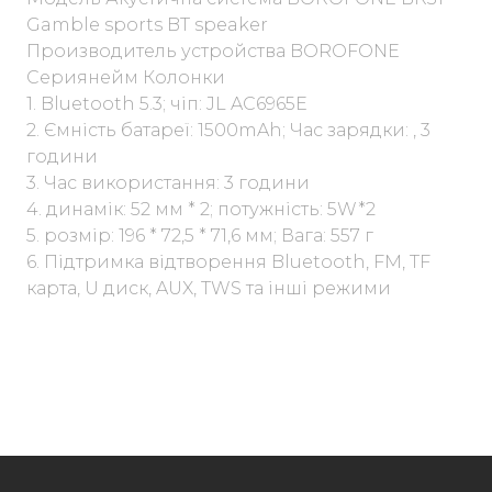
Gamble sports BT speaker
Производитель устройства BOROFONE
Сериянейм Колонки
1. Bluetooth 5.3; чіп: JL AC6965E
2. Ємність батареї: 1500mAh; Час зарядки: , 3
години
3. Час використання: 3 години
4. динамік: 52 мм * 2; потужність: 5W*2
5. розмір: 196 * 72,5 * 71,6 мм; Вага: 557 г
6. Підтримка відтворення Bluetooth, FM, TF
карта, U диск, AUX, TWS та інші режими