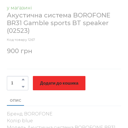
у магазині
Акустична система BOROFONE
BR31 Gamble sports BT speaker
(02523)
Код товару 1267
900 грн
Додати до кошика
ОПИС
Бренд BOROFONE
Колір blue
Модель Акустична система BOROFONE BR31