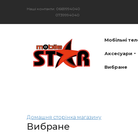
Наші контакти: 0669994040
0739994040
Мобільні те
Аксесуари
Вибране
Домашня сторінка магазину
Вибране