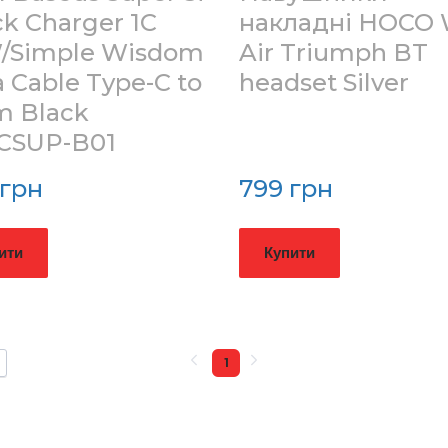
k Charger 1C
накладні HOCO
/Simple Wisdom
Air Triumph BT
 Cable Type-C to
headset Silver
m Black
CSUP-B01
 грн
799 грн
ити
Купити
1