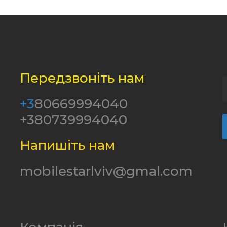
Передзвоніть нам
+3
80669994040
+380739994040
Напишіть нам
mobilestarlviv@gmal.com