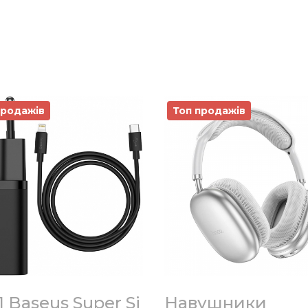
продажів
Топ продажів
 Baseus Super Si
Навушники