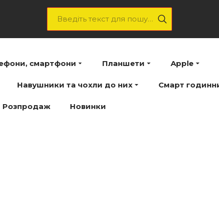
лефони, смартфони
Планшети
Apple
Навушники та чохли до них
Смарт годинн
Розпродаж
Новинки