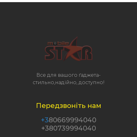
Все для вашого ґаджета-
стильно,надійно, доступно!
Передзвоніть нам
+3
80669994040
+380739994040