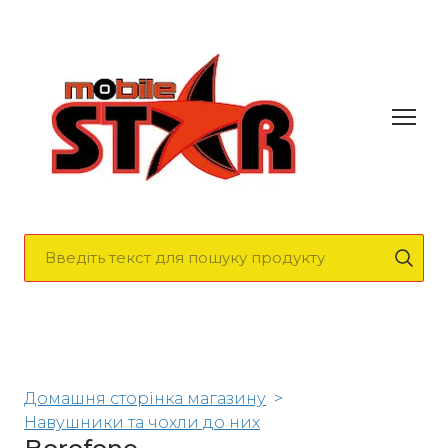
Домашня сторінка магазину
Навушники та чохли до них