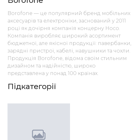
Borofone
Borofone — це популярний бренд мобільних 
аксесуарів та електроніки, заснований у 2011 
році як дочірня компанія концерну Hoco. 
Компанія виробляє широкий асортимент 
бюджетної, але якісної продукції: павербанки, 
зарядні пристрої, кабелі, навушники та чохли. 
Продукція Borofone, відома своїм стильним 
дизайном та надійністю, широко 
представлена у понад 100 країнах.
Підкатегорії