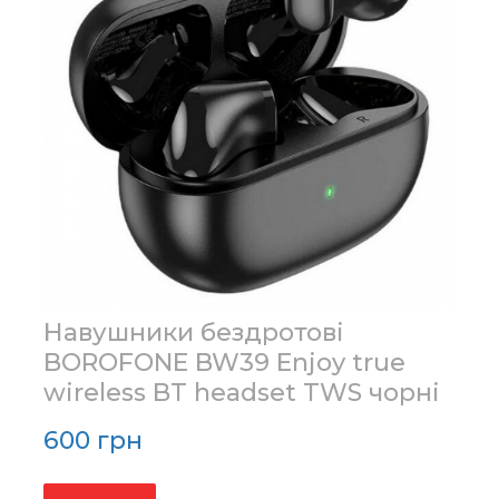
Навушники бездротові
BOROFONE BW39 Enjoy true
wireless BT headset TWS чорні
600 грн