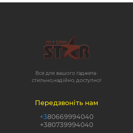
Все для вашого ґаджета-
стильно,надійно, доступно!
Передзвоніть нам
+3
80669994040
+380739994040