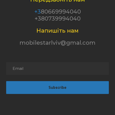
+3
80669994040
+380739994040
Напишіть нам
mobilestarlviv@gmal.com
Subscribe