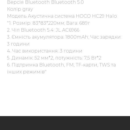
Версія Bluetooth Bluetooth 5.0
Колір gray
Модель Акустична система HOCO HC29 Halo
"1. Розмір: 83*83*220мм; Вага: 689г
2. Чіп Bluetooth 5.4: JL AC6966
3. Ємність акумулятора: 1800mAh; Час зарядки:
3 години
4. Час використання: 3 години
5. Динамік: 52 мм*2, потужність: 7,5 Вт*2
6. Підтримка Bluetooth, FM, TF-карти, TWS та
інших режимів"