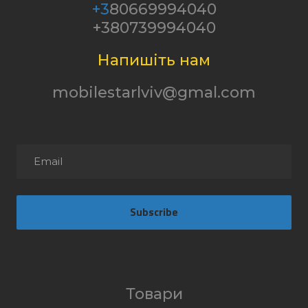
+3
80669994040
+380739994040
Напишіть нам
mobilestarlviv@gmal.com
Subscribe
Товари