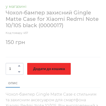
у магазині
Чохол-бампер захисний Gingle
Matte Case for Xiaomi Redmi Note
10/10S black
(0000017)
Код товару 457
150 грн
Додати до кошика
ОПИС
Чохол-бампер Gingle Matte Case є стильним
та захисним аксесуаром для смартфона
Xiaomi Redmi Note 10/10S. Він виготовлений з