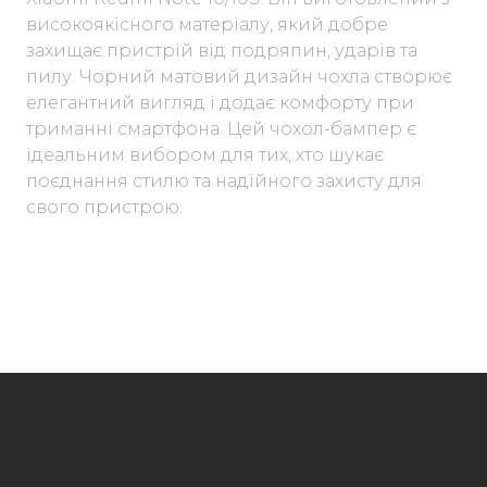
високоякісного матеріалу, який добре
захищає пристрій від подряпин, ударів та
пилу. Чорний матовий дизайн чохла створює
елегантний вигляд і додає комфорту при
триманні смартфона. Цей чохол-бампер є
ідеальним вибором для тих, хто шукає
поєднання стилю та надійного захисту для
свого пристрою.