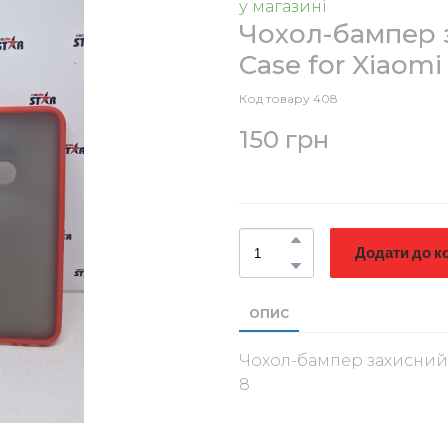
у магазині
Чохол-бампер з
Case for Xiaom
Код товару 408
150 грн
Додати до к
ОПИС
Чохол-бампер захисний 
8