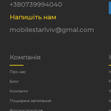
+380739994040
Напишіть нам
mobilestarlviv@gmal.com
Компанія
Про нас
I
Блог
Контакти
Поширені запитання
V
Відгуки покупців
t