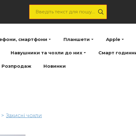
лефони, смартфони
Планшети
Apple
Навушники та чохли до них
Смарт годинн
Розпродаж
Новинки
Захисні чохли