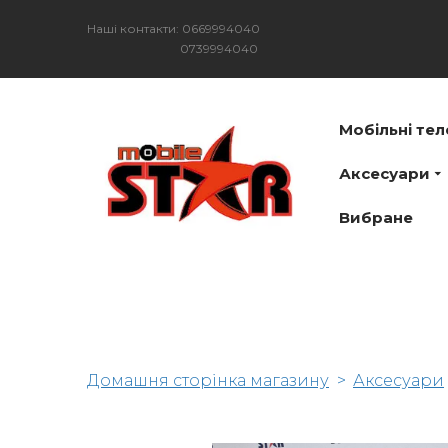
Наші контакти: 0669994040
0739994040
Мобільні те
Аксесуари
Вибране
Домашня сторінка магазину
Аксесуари