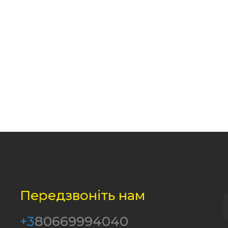
Передзвоніть нам
+3
80669994040