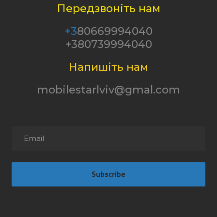
Передзвоніть нам
+3
80669994040
+380739994040
Напишіть нам
mobilestarlviv@gmal.com
Subscribe