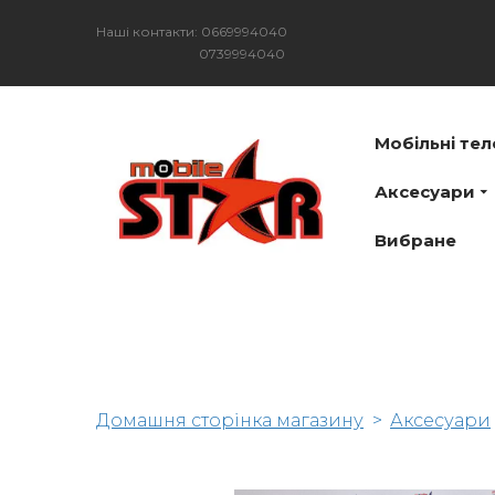
Наші контакти: 0669994040
0739994040
Мобільні те
Аксесуари
Вибране
Домашня сторінка магазину
Аксесуари