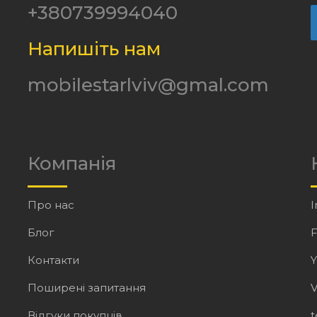
+380739994040
Напишіть нам
mobilestarlviv@gmal.com
Компанія
Про нас
I
Блог
Контакти
Поширені запитання
V
Відгуки покупців
t