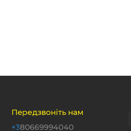
Передзвоніть нам
+3
80669994040