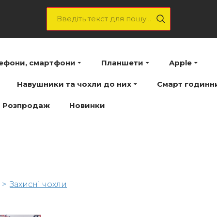
лефони, смартфони
Планшети
Apple
Навушники та чохли до них
Смарт годинн
Розпродаж
Новинки
Захисні чохли