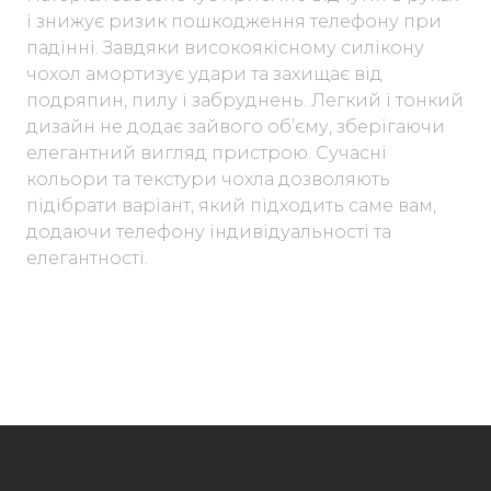
і знижує ризик пошкодження телефону при
падінні. Завдяки високоякісному силікону
чохол амортизує удари та захищає від
подряпин, пилу і забруднень. Легкий і тонкий
дизайн не додає зайвого об’єму, зберігаючи
елегантний вигляд пристрою. Сучасні
кольори та текстури чохла дозволяють
підібрати варіант, який підходить саме вам,
додаючи телефону індивідуальності та
елегантності.