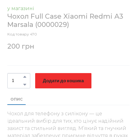
у магазині
Чохол Full Case Xiaomi Redmi A3
Marsala
(0000029)
Код товару 470
200 грн
Додати до кошика
ОПИС
Чохол для телефону з силікону — це
ідеальний вибір для тих, хто цінує надійний
захист та стильний вигляд. М’який та гнучкий
матеріал забезпечує приємне відчуття в руках