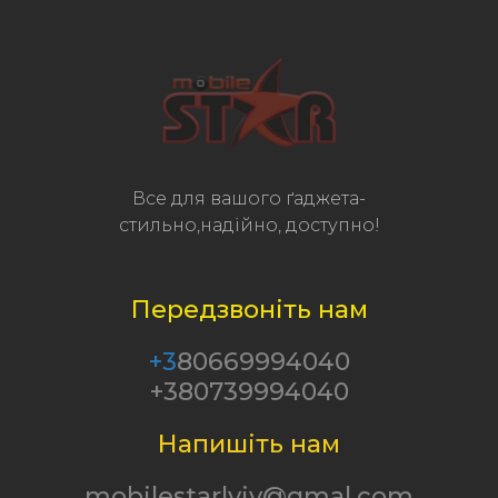
Все для вашого ґаджета-
стильно,надійно, доступно!
Передзвоніть нам
+3
80669994040
+380739994040
Напишіть нам
mobilestarlviv@gmal.com