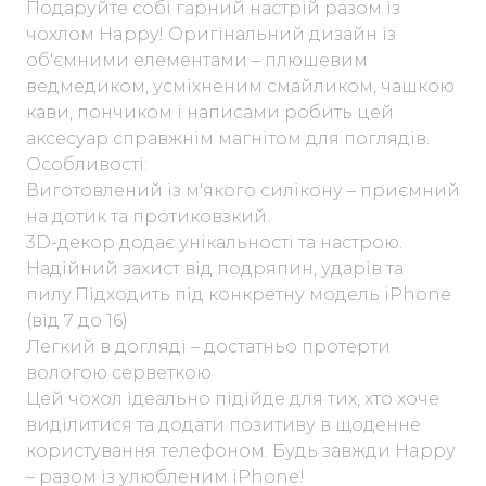
Подаруйте собі гарний настрій разом із
чохлом Happy! Оригінальний дизайн із
об'ємними елементами – плюшевим
ведмедиком, усміхненим смайликом, чашкою
кави, пончиком і написами робить цей
аксесуар справжнім магнітом для поглядів.
Особливості:
Виготовлений із м'якого силікону – приємний
на дотик та протиковзкий.
3D-декор додає унікальності та настрою.
Надійний захист від подряпин, ударів та
пилу.Підходить під конкретну модель iPhone
(від 7 до 16)
Легкий в догляді – достатньо протерти
вологою серветкою
Цей чохол ідеально підійде для тих, хто хоче
виділитися та додати позитиву в щоденне
користування телефоном. Будь завжди Happy
– разом із улюбленим iPhone!