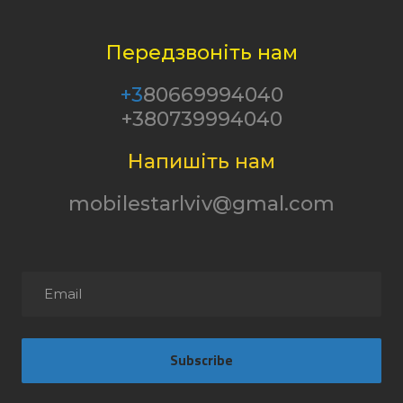
Передзвоніть нам
+3
80669994040
+380739994040
Напишіть нам
mobilestarlviv@gmal.com
Subscribe