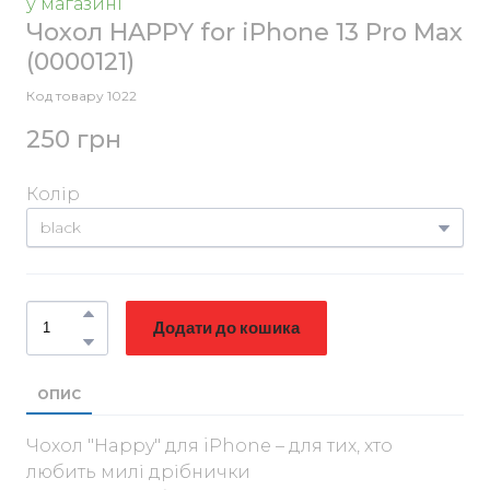
у магазині
Чохол HAPPY for iPhone 13 Pro Max
(0000121)
Код товару 1022
250 грн
Колір
Додати до кошика
ОПИС
Чохол "Happy" для iPhone – для тих, хто
любить милі дрібнички