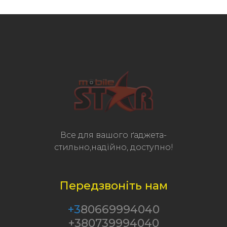
Все для вашого ґаджета-
стильно,надійно, доступно!
Передзвоніть нам
+3
80669994040
+380739994040