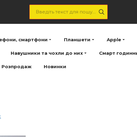
лефони, смартфони
Планшети
Apple
Навушники та чохли до них
Смарт годинн
Розпродаж
Новинки
ж