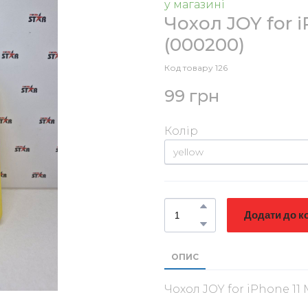
у магазині
Чохол JOY for 
(000200)
Код товару 126
99 грн
Колір
Додати до к
ОПИС
Чохол JOY for iPhone 11