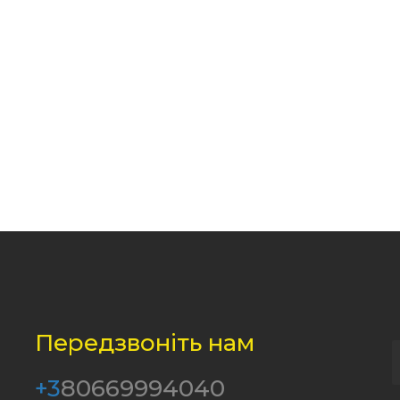
Передзвоніть нам
+3
80669994040