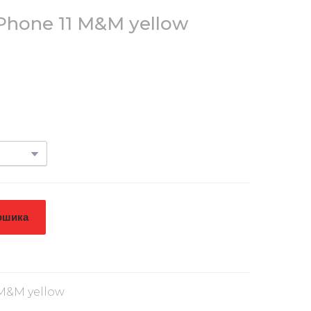
iPhone 11 M&M yellow
ошика
 M&M yellow