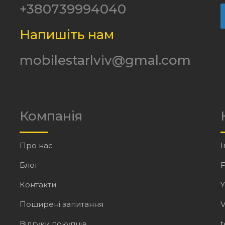
+380739994040
Напишіть нам
mobilestarlviv@gmal.com
Компанія
Про нас
I
Блог
Контакти
Поширені запитання
V
Відгуки покупців
t