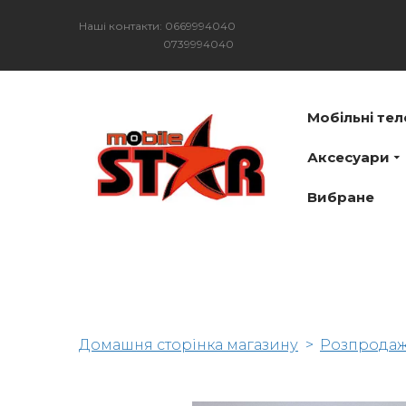
Наші контакти: 0669994040
0739994040
Мобільні те
Аксесуари
Вибране
Домашня сторінка магазину
Розпрода