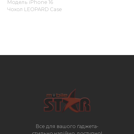
Модель iPhone 16
Чохол LEOPARD Case
Все для вашого ґаджета-
стильно,надійно, доступно!