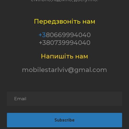
Передзвоніть нам
+3
80669994040
+380739994040
Напишіть нам
mobilestarlviv@gmal.com
Subscribe