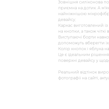
Зовнішня силіконова по
приємна на дотик. А м'я
найніжнішою мікрофібро
девайсу;
Каркас виготовлений із
на кнопки, а також чіткі
Виступаючі борти навко
допоможуть вберегти їх
Колір кнопок і яблука н
Це є ідеальним рішення
поверхні девайсу у щод
Реальний відтінок виро
фотографії на сайті, акт