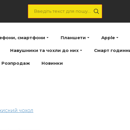
лефони, смартфони
Планшети
Apple
Навушники та чохли до них
Смарт годинн
Розпродаж
Новинки
хисний чохол