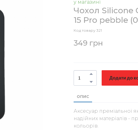
у магазині
Чохол Silicone 
15 Pro pebble
(0
Код товару 321
349 грн
Додати до к
ОПИС
Аксесуар преміальної як
надійних матеріалів - п
кольорів.