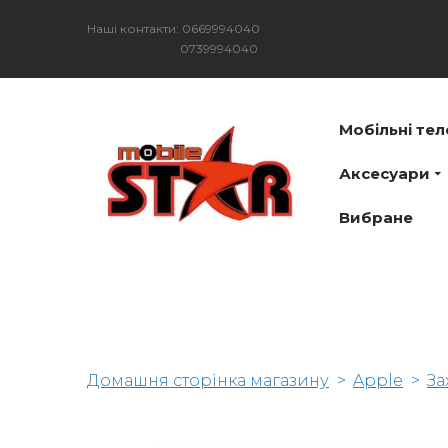
Наші контакти: 0669994040
0739994040
Мобільні те
Аксесуари
Вибране
Домашня сторінка магазину
Apple
За