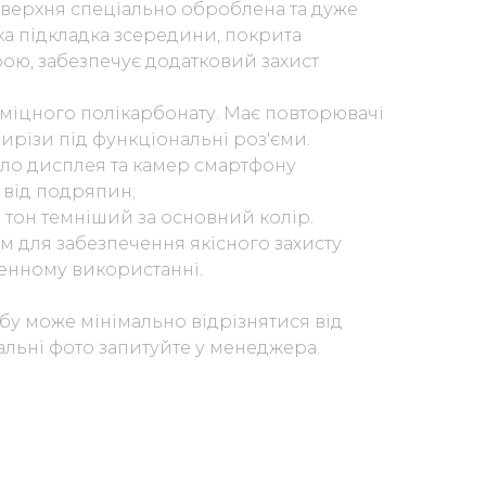
верхня спеціально оброблена та дуже
ка підкладка зсередини, покрита
ю, забезпечує додатковий захист
 міцного полікарбонату. Має повторювачі
 вирізи під функціональні роз'єми.
ло дисплея та камер смартфону
 від подряпин;
а тон темніший за основний колір.
м для забезпечення якісного захисту
енному використанні.
бу може мінімально відрізнятися від
уальні фото запитуйте у менеджера.