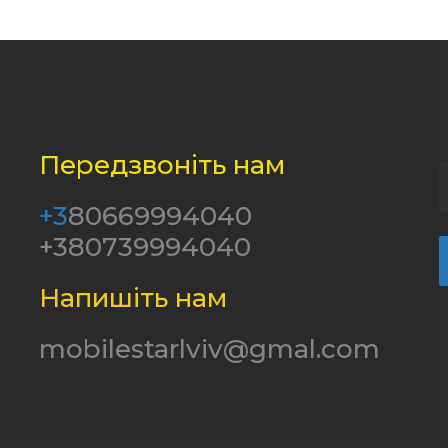
Передзвоніть нам
+3
80669994040
+380739994040
Напишіть нам
mobilestarlviv@gmal.com