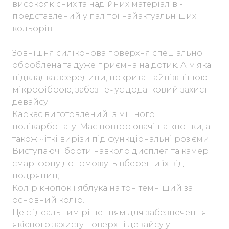
високоякісних та надійних матеріалів -
представлений у палітрі найактуальніших
кольорів.
Зовнішня силіконова поверхня спеціально
оброблена та дуже приємна на дотик. А м'яка
підкладка зсередини, покрита найніжнішою
мікрофіброю, забезпечує додатковий захист
девайсу;
Каркас виготовлений із міцного
полікарбонату. Має повторювачі на кнопки, а
також чіткі вирізи під функціональні роз'єми.
Виступаючі борти навколо дисплея та камер
смартфону допоможуть вберегти їх від
подряпин;
Колір кнопок і яблука на тон темніший за
основний колір.
Це є ідеальним рішенням для забезпечення
якісного захисту поверхні девайсу у