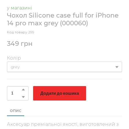
у магазині
Чохол Silicone case full for iPhone
14 pro max grey
(000060)
Код товару 299
349 грн
Колір
Додати до кошика
ОПИС
Аксесуар преміальної якості, виготовлений з