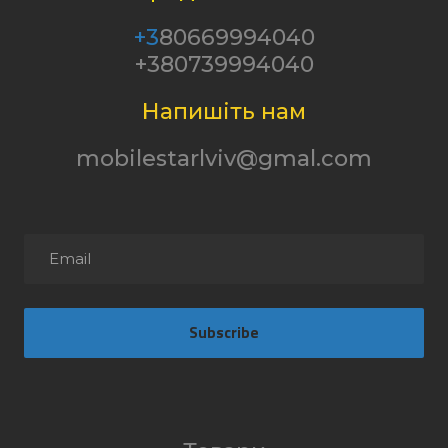
+3
80669994040
+380739994040
Напишіть нам
mobilestarlviv@gmal.com
Subscribe