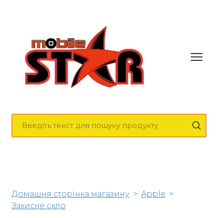
Домашня сторінка магазину
Apple
Захисне скло