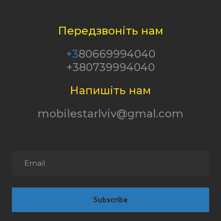
Передзвоніть нам
+3
80669994040
+380739994040
Напишіть нам
mobilestarlviv@gmal.com
Subscribe