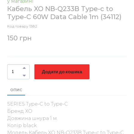
у магазині
Кабель XO NB-Q233B Type-c to
Type-C 60W Data Cable 1m
(34112)
Код товару 1382
150 грн
Додати до кошика
ОПИС
SERIES Type-C to Type-C
Бренд XO
Довжина шнура 1 м.
Колір black
Модель Кабель XO NB-Q233B Type-c to Type-C