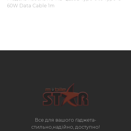
60W Data Cable 1m
Все для вашого ґаджета-
стильно,надійно, доступно!