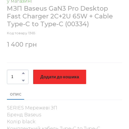
у магазині
МЗП Baseus GaN3 Pro Desktop
Fast Charger 2C+2U 65W + Cable
Type-C to Type-C
(00334)
Код товару 1365
1 400 грн
Додати до кошика
ОПИС
SERIES Мережеві ЗП
Бренд Baseus
Колір black
Комплектний кабель Type-C to Type-C