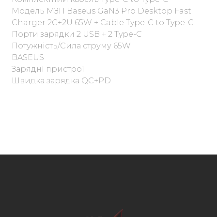
Модель МЗП Baseus GaN3 Pro Desktop Fast
Charger 2C+2U 65W + Cable Type-C to Type-C
Порти зарядки 2 USB + 2 Type-C
Потужність/Сила струму 65W
BASEUS
Зарядні пристрої
Швидка зарядка QC+PD