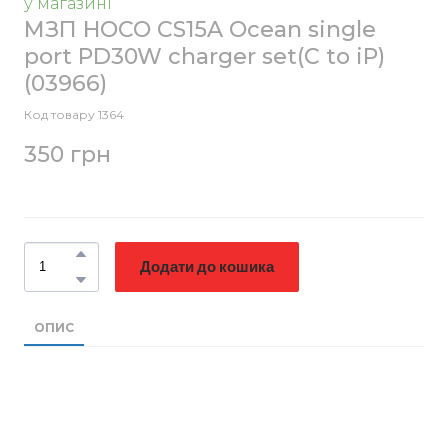
у магазині
МЗП HOCO CS15A Ocean single
port PD30W charger set(C to iP)
(03966)
Код товару 1364
350 грн
Додати до кошика
ОПИС