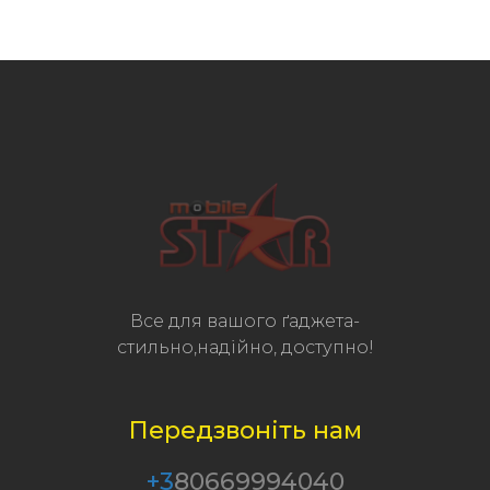
Все для вашого ґаджета-
стильно,надійно, доступно!
Передзвоніть нам
+3
80669994040