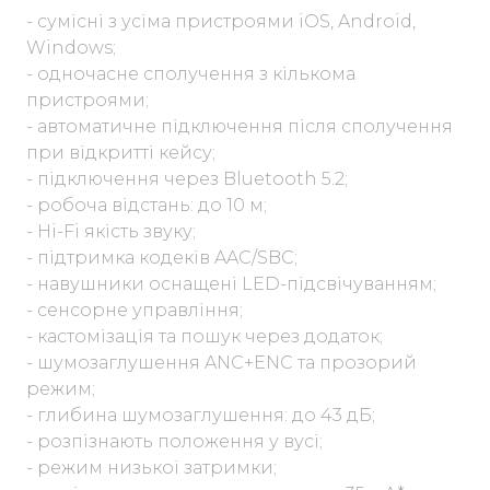
- сумісні з усіма пристроями iOS, Android,
Windows;
- одночасне сполучення з кількома
пристроями;
- автоматичне підключення після сполучення
при відкритті кейсу;
- підключення через Bluetooth 5.2;
- робоча відстань: до 10 м;
- Hi-Fi якість звуку;
- підтримка кодеків AAC/SBC;
- навушники оснащені LED-підсвічуванням;
- сенсорне управління;
- кастомізація та пошук через додаток;
- шумозаглушення ANC+ENC та прозорий
режим;
- глибина шумозаглушення: до 43 дБ;
- розпізнають положення у вусі;
- режим низької затримки;