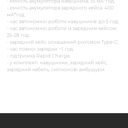
- ємність акумулятора навушника: 35 мА*год;
- ємність акумулятора зарядного кейса: 400
мА*год;
- час автономної роботи навушників: до 5 год;
- час автономної роботи із зарядним кейсом:
25-28 год;
- зарядний кейс оснащений роз'ємом Type-C;
- час повної зарядки: ~1 год;
- підтримка Rapid Charge;
- у комплекті: навушники, зарядний кейс,
зарядний кабель, силіконові амбушури.