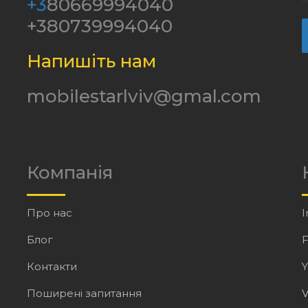
+3
80669994040
+380739994040
Напишіть нам
mobilestarlviv@gmal.com
Компанія
Про нас
I
Блог
Контакти
Поширені запитання
V