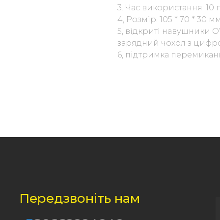
3. Час використання: 10
4, Розмір: 105 * 70 * 30 мм
5, відкриті навушники O
зарядний чохол з циф
6, підтримка перемикан
Передзвоніть нам