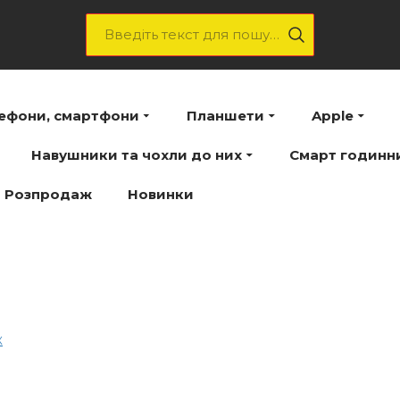
лефони, смартфони
Планшети
Apple
Навушники та чохли до них
Смарт годинн
Розпродаж
Новинки
ж