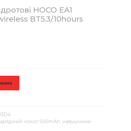
дротові HOCO EA1
ireless BT5.3/10hours
ошика
003D4
: зарядний чохол 500mAh; навушники