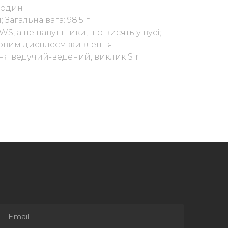
 годин
; Загальна вага: 98.5 г
WS, а не навушники, що висять у вусі;
ровим дисплеєм живлення
ня ведучий-ведений, виклик Siri