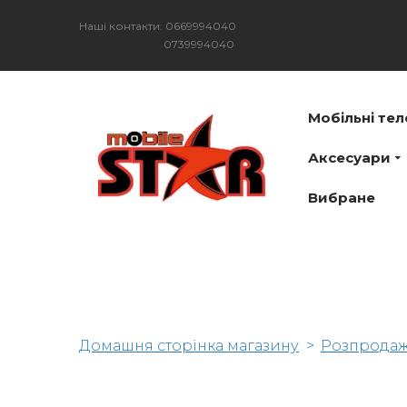
Наші контакти: 0669994040
0739994040
Мобільні те
Аксесуари
Вибране
Домашня сторінка магазину
Розпрода