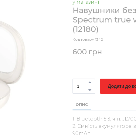
у магазині
Навушники без
Spectrum true w
(12180)
Код товару 1342
600 грн
Додати до к
ОПИС
1, Bluetooth 5.3; чіп: JL7
2. Ємність акумулятора
90mAh