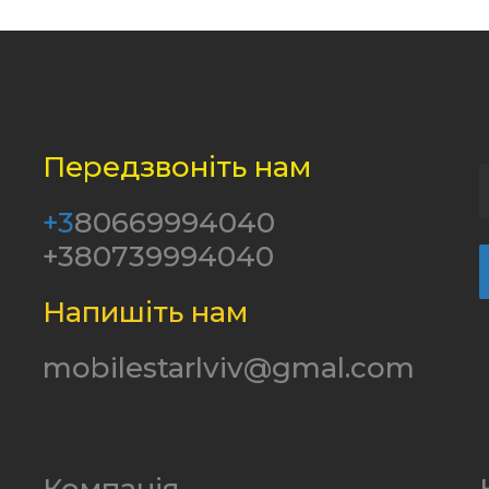
Передзвоніть нам
+3
80669994040
+380739994040
Напишіть нам
mobilestarlviv@gmal.com