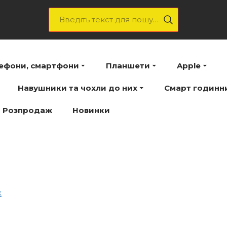
лефони, смартфони
Планшети
Apple
Навушники та чохли до них
Смарт годинн
Розпродаж
Новинки
ж