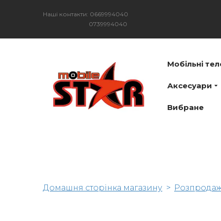
Наші контакти: 0669994040
0739994040
Мобільні те
Аксесуари
Вибране
Домашня сторінка магазину
Розпрода