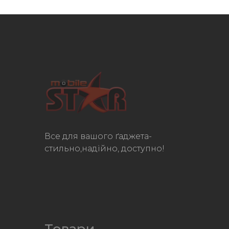
Все для вашого ґаджета-
стильно,надійно, доступно!