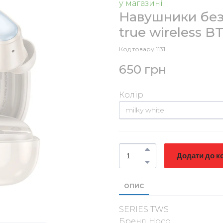
у магазині
Навушники без
true wireless B
Код товару 1131
650 грн
Колір
Додати до к
ОПИС
SERIES TWS
Бренд Hoco