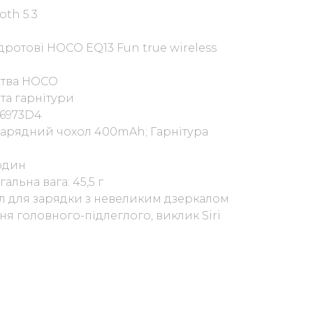
oth 5.3
отові HOCO EQ13 Fun true wireless
ства HOCO
а гарнітури
AC6973D4
 зарядний чохол 400mAh; Гарнітура
годин
гальна вага: 45,5 г
ол для зарядки з невеликим дзеркалом
я головного-підлеглого, виклик Siri