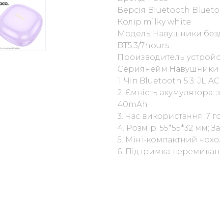
Версія Bluetooth Blueto
Колір milky white
Модель Навушники бездр
BT5.3/7hours
Производитель устрой
Сериянейм Навушники т
1. Чіп Bluetooth 5.3: JL 
2. Ємність акумулятора:
40mAh
3. Час використання: 7 
4. Розмір: 55*55*32 мм; За
5. Міні-компактний чох
6. Підтримка перемиканн