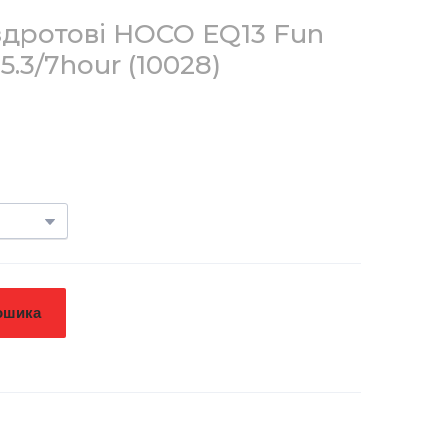
дротові HOCO EQ13 Fun
T5.3/7hour
(10028)
ошика