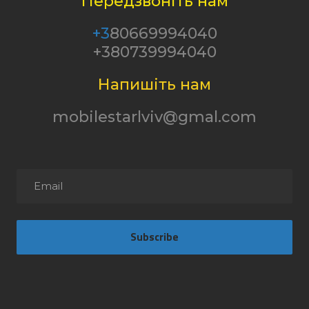
Передзвоніть нам
+3
80669994040
+380739994040
Напишіть нам
mobilestarlviv@gmal.com
Subscribe