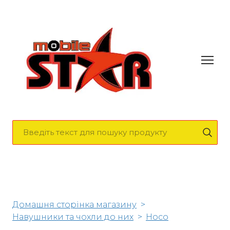
Домашня сторінка магазину
Навушники та чохли до них
Hoco