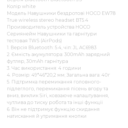
Колір white
Модель Навушники бездротові HOCO EW78
True wireless stereo headset BT5.4
Производитель устройства HOCO
Сериянейм Навушники та гарнітури
тестовая TWS (AirPods)
1. Версія Bluetooth: 5.4, чіп: JL AC6983
2. Ємність акумулятора: 300mAh зарядний
футляр, 30mAh гарнітура
3. Час використання: 4 години
4. Розмір: 49*46*20,2 мм; Загальна вага: 40г
5. Підтримка перемикання головного-
підлеглого, перемикання пісень вгору та
вниз, виклик Siri, ковзаюче налаштування,
чутлива до тиску робота та інші функції
6. Він не підтримує функцію скидання
натискання й утримання кнопки