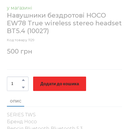
у магазині
Навушники бездротові HOCO
EW78 True wireless stereo headset
BT5.4
(10027)
Код товару 1129
500 грн
Додати до кошика
ОПИС
SERIES TWS
Бренд Hoco
Версія Bluetooth Bluetooth 5.3