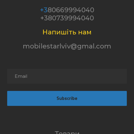
+3
80669994040
+380739994040
Напишіть нам
mobilestarlviv@gmal.com
Subscribe
Товари