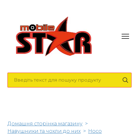
Домашня сторінка магазину
Навушники та чохли до них
Hoco