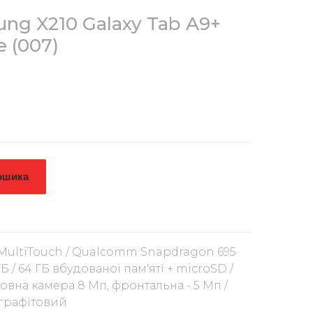
ng X210 Galaxy Tab A9+
e
(007)
ошика
0) MultiTouch / Qualcomm Snapdragon 695
4 ГБ / 64 ГБ вбудованої пам'яті + microSD /
сновна камера 8 Мп, фронтальна - 5 Мп /
/ графітовий