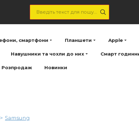
лефони, смартфони
Планшети
Apple
Навушники та чохли до них
Смарт годинн
Розпродаж
Новинки
Samsung