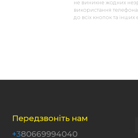
не виникне жодних незр
використання телефона, 
до всіх кнопок та інших
Передзвоніть нам
+3
80669994040