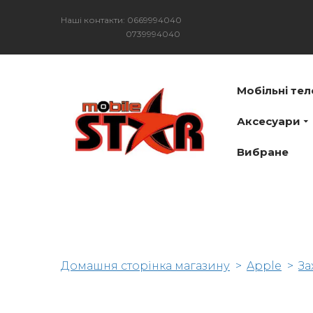
Наші контакти: 0669994040
0739994040
Мобільні те
Аксесуари
Вибране
Домашня сторінка магазину
Apple
За