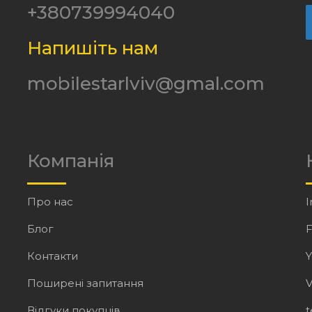
+380739994040
Напишіть нам
mobilestarlviv@gmal.com
Компанія
Про нас
I
Блог
Контакти
Поширені запитання
V
Відгуки покупців
t