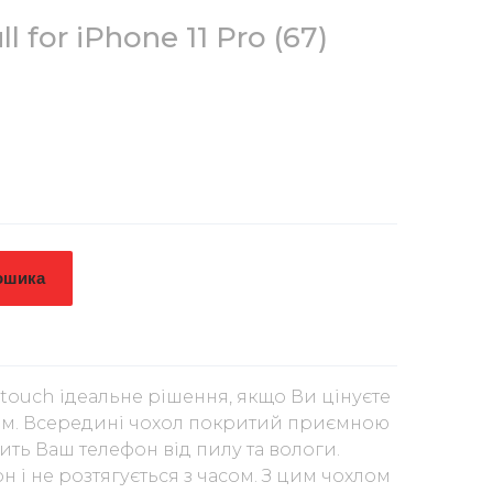
ll for iPhone 11 Pro (67)
ошика
-touch ідеальне рішення, якщо Ви цінуєте
лізм. Всередині чохол покритий приємною
ить Ваш телефон від пилу та вологи.
н і не розтягується з часом. З цим чохлом