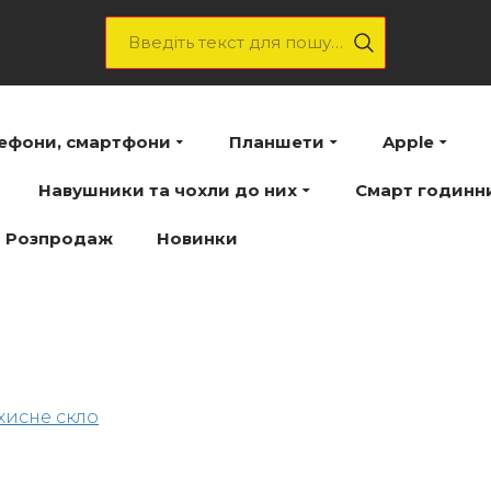
лефони, смартфони
Планшети
Apple
Навушники та чохли до них
Смарт годинн
Розпродаж
Новинки
хисне скло