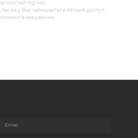
учностей під час
так як у Вас залишається легкий доступ
 елементів керування.