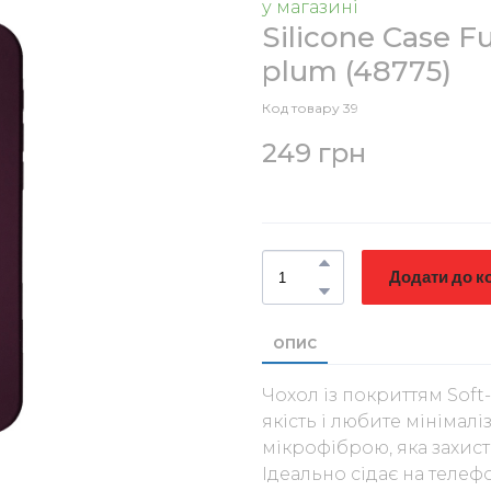
у магазині
Silicone Case Fu
plum
(48775)
Код товару 39
249 грн
Додати до к
ОПИС
Чохол із покриттям Soft
якість і любите мініма
мікрофіброю, яка захист
Ідеально сідає на телефо