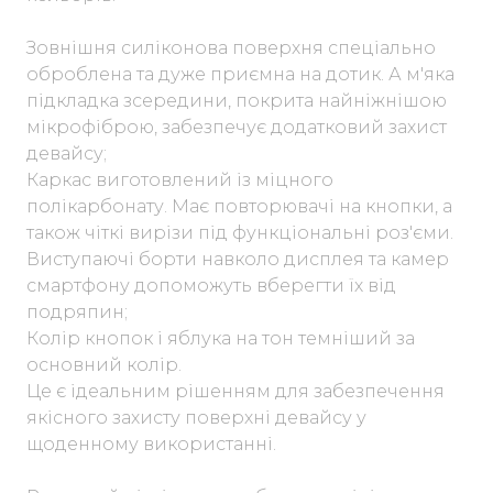
Зовнішня силіконова поверхня спеціально
оброблена та дуже приємна на дотик. А м'яка
підкладка зсередини, покрита найніжнішою
мікрофіброю, забезпечує додатковий захист
девайсу;
Каркас виготовлений із міцного
полікарбонату. Має повторювачі на кнопки, а
також чіткі вирізи під функціональні роз'єми.
Виступаючі борти навколо дисплея та камер
смартфону допоможуть вберегти їх від
подряпин;
Колір кнопок і яблука на тон темніший за
основний колір.
Це є ідеальним рішенням для забезпечення
якісного захисту поверхні девайсу у
щоденному використанні.