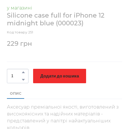
у магазині
Silicone case full for iPhone 12
midnight blue
(000023)
Код товару 251
229 грн
Додати до кошика
ОПИС
Аксесуар преміальної якості, виготовлений з
високоякісних та надійних матеріалів -
представлений у палітрі найактуальніших
кольорів.