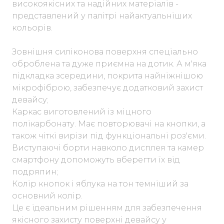
високоякісних та надійних матеріалів -
представлений у палітрі найактуальніших
кольорів.
Зовнішня силіконова поверхня спеціально
оброблена та дуже приємна на дотик. А м'яка
підкладка зсередини, покрита найніжнішою
мікрофіброю, забезпечує додатковий захист
девайсу;
Каркас виготовлений із міцного
полікарбонату. Має повторювачі на кнопки, а
також чіткі вирізи під функціональні роз'єми.
Виступаючі борти навколо дисплея та камер
смартфону допоможуть вберегти їх від
подряпин;
Колір кнопок і яблука на тон темніший за
основний колір.
Це є ідеальним рішенням для забезпечення
якісного захисту поверхні девайсу у