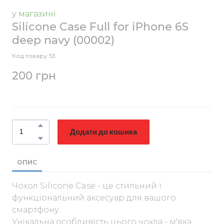
у магазині
Silicone Case Full for iPhone 6S
deep navy
(00002)
Код товару 53
200 грн
Додати до кошика
ОПИС
Чохол Silicone Case - це стильний і
функціональний аксесуар для вашого
смартфону.
Унікальна особливість цього чохла - м'яка