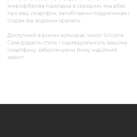
мікрофіброва підкладка в середині, яка дбає
про ваш смартфон, запобігаючи подряпинам і
слідам від водяних крапель.
Доступний в різних кольорах, чохол Silicone
Case додасть стиль і індивідуальність вашому
смартфону, забезпечуючи йому надійний
захист.