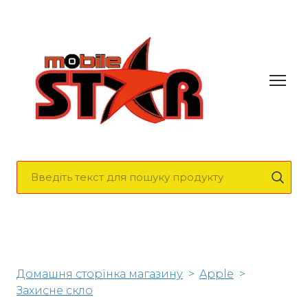
Домашня сторінка магазину
Apple
Захисне скло