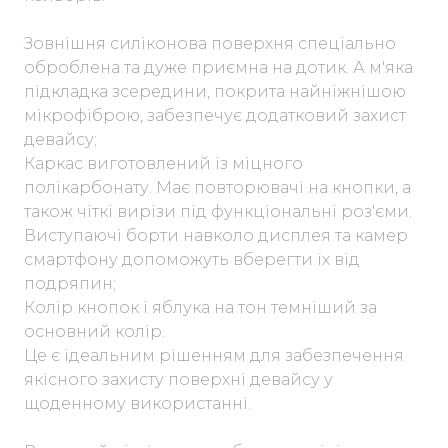
Зовнішня силіконова поверхня спеціально
оброблена та дуже приємна на дотик. А м'яка
підкладка зсередини, покрита найніжнішою
мікрофіброю, забезпечує додатковий захист
девайсу;
Каркас виготовлений із міцного
полікарбонату. Має повторювачі на кнопки, а
також чіткі вирізи під функціональні роз'єми.
Виступаючі борти навколо дисплея та камер
смартфону допоможуть вберегти їх від
подряпин;
Колір кнопок і яблука на тон темніший за
основний колір.
Це є ідеальним рішенням для забезпечення
якісного захисту поверхні девайсу у
щоденному використанні.