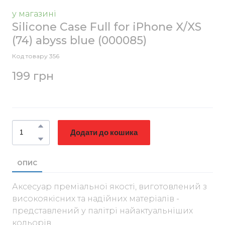
у магазині
Silicone Case Full for iPhone X/XS
(74) abyss blue
(000085)
Код товару 356
199 грн
Додати до кошика
ОПИС
Аксесуар преміальної якості, виготовлений з
високоякісних та надійних матеріалів -
представлений у палітрі найактуальніших
кольорів.