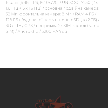
Екран (6.88", IPS, 1640х720) / UNISOC T7250 (2 x
1.8 ГГц + 6 x 1.6 ГГц) / основна подвійна камера:
32 Мп, фронтальна камера: 8 Мп / RAM 4 ГБ /
128 ГБ вбудованої пам'яті + microSD (до 2 ТБ) /
3G / LTE / GPS / підтримка 2х SIM-карток (Nano-
SIM) / Android 15 / 5200 мА*год