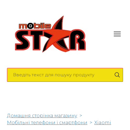
Домашня сторінка магазину
Мобільні телефони і смартфони
Xiaomi