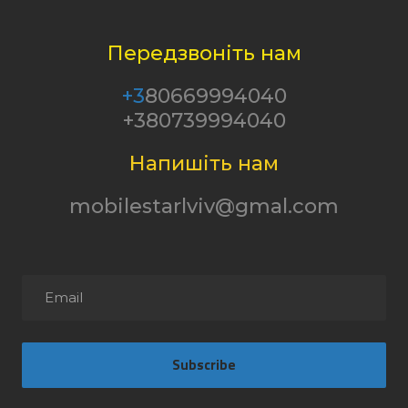
Передзвоніть нам
+3
80669994040
+380739994040
Напишіть нам
mobilestarlviv@gmal.com
Subscribe