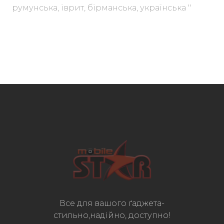
румунська, іврит, бірманська, українська "
Все для вашого ґаджета-
стильно,надійно, доступно!