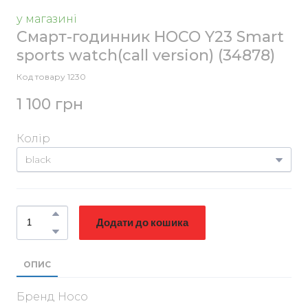
у магазині
Смарт-годинник HOCO Y23 Smart
sports watch(call version)
(34878)
Код товару 1230
1 100 грн
Колір
Додати до кошика
ОПИС
Бренд Hoco