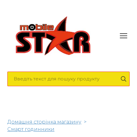
Домашня сторінка магазину
Смарт годинники