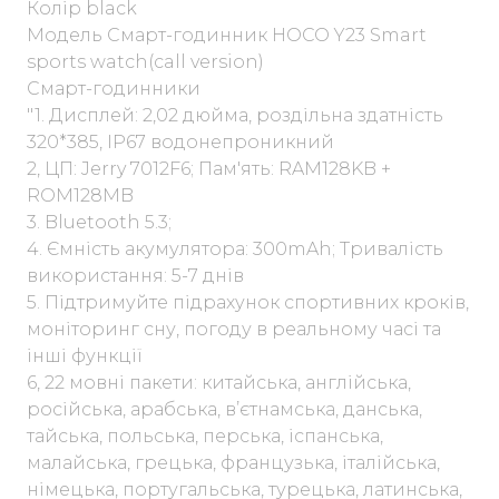
Колір black
Модель Смарт-годинник HOCO Y23 Smart
sports watch(call version)
Смарт-годинники
"1. Дисплей: 2,02 дюйма, роздільна здатність
320*385, IP67 водонепроникний
2, ЦП: Jerry 7012F6; Пам'ять: RAM128KB +
ROM128MB
3. Bluetooth 5.3;
4. Ємність акумулятора: 300mAh; Тривалість
використання: 5-7 днів
5. Підтримуйте підрахунок спортивних кроків,
моніторинг сну, погоду в реальному часі та
інші функції
6, 22 мовні пакети: китайська, англійська,
російська, арабська, в’єтнамська, данська,
тайська, польська, перська, іспанська,
малайська, грецька, французька, італійська,
німецька, португальська, турецька, латинська,