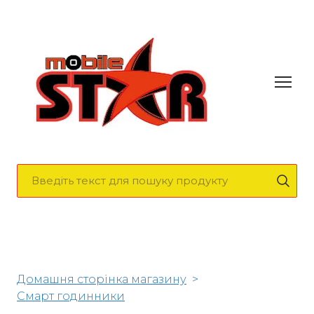
Домашня сторінка магазину
Смарт годинники