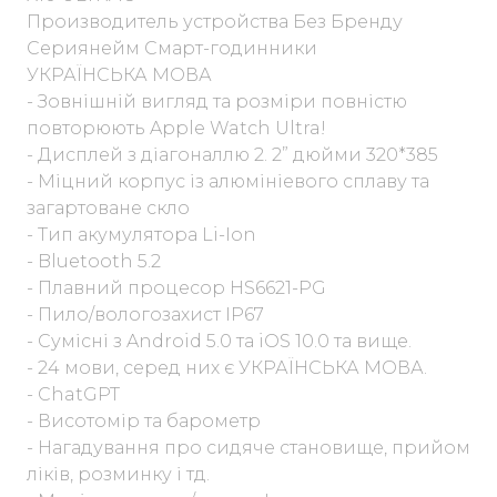
Производитель устройства Без Бренду
Сериянейм Смарт-годинники
УКРАЇНСЬКА МОВА
- Зовнішній вигляд та розміри повністю
повторюють Apple Watch Ultra!
- Дисплей з діагоналлю 2. 2” дюйми 320*385
- Міцний корпус із алюмініевого сплаву та
загартоване скло
- Тип акумулятора Li-Ion
- Bluetooth 5.2
- Плавний процесор HS6621-PG
- Пило/вологозахист IP67
- Сумісні з Android 5.0 та iOS 10.0 та вище.
- 24 мови, серед них є УКРАЇНСЬКА МОВА.
- ChatGPT
- Висотомір та барометр
- Нагадування про сидяче становище, прийом
ліків, розминку і тд.