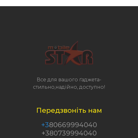
Все для вашого ґаджета-
стильно,надійно, доступно!
Передзвоніть нам
+3
80669994040
+380739994040