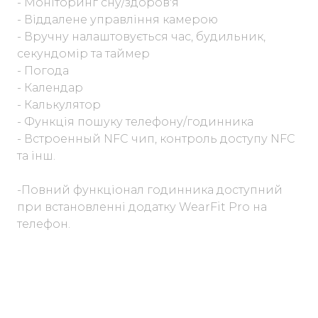
- Моніторинг сну/здоров'я
- Віддалене управління камерою
- Вручну налаштовується час, будильник,
секундомір та таймер
- Погода
- Календар
- Калькулятор
- Функція пошуку телефону/годинника
- Встроенный NFC чип, контроль доступу NFC
та інш.
-Повний функціонал годинника доступний
при встановленні додатку WearFit Pro на
телефон.