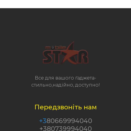
Все для вашого ґаджета-
стильно,надійно, доступно!
Передзвоніть нам
+3
80669994040
+380739994040