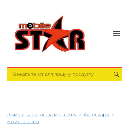
Домашня сторінка магазину
Аксесуари
Захисне скло