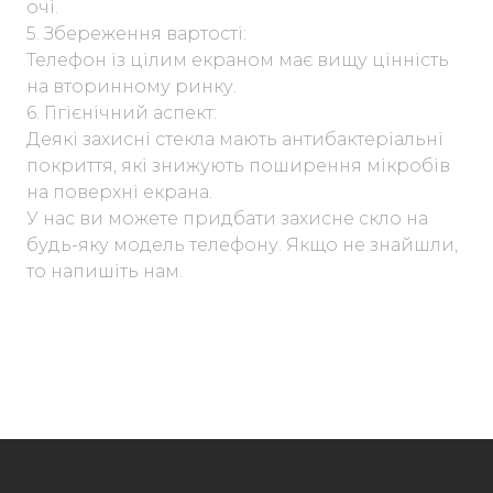
очі.
5. Збереження вартості:
Телефон із цілим екраном має вищу цінність
на вторинному ринку.
6. Гігієнічний аспект:
Деякі захисні стекла мають антибактеріальні
покриття, які знижують поширення мікробів
на поверхні екрана.
У нас ви можете придбати захисне скло на
будь-яку модель телефону. Якщо не знайшли,
то напишіть нам.