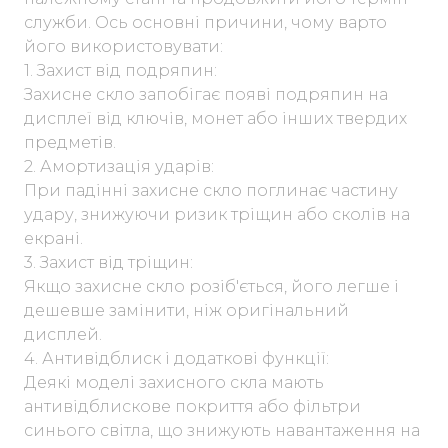
служби. Ось основні причини, чому варто
його використовувати:
1. Захист від подряпин:
Захисне скло запобігає появі подряпин на
дисплеї від ключів, монет або інших твердих
предметів.
2. Амортизація ударів:
При падінні захисне скло поглинає частину
удару, знижуючи ризик тріщин або сколів на
екрані.
3. Захист від тріщин:
Якщо захисне скло розіб'ється, його легше і
дешевше замінити, ніж оригінальний
дисплей.
4. Антивідблиск і додаткові функції:
Деякі моделі захисного скла мають
антивідблискове покриття або фільтри
синього світла, що знижують навантаження на