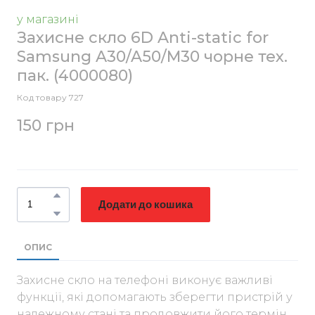
у магазині
Захисне скло 6D Anti-static for
Samsung A30/A50/M30 чорне тех.
пак.
(4000080)
Код товару 727
150 грн
Додати до кошика
ОПИС
Захисне скло на телефоні виконує важливі
функції, які допомагають зберегти пристрій у
належному стані та продовжити його термін