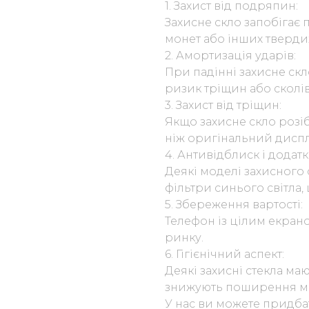
1. Захист від подряпин:
Захисне скло запобігає 
монет або інших тверди
2. Амортизація ударів:
При падінні захисне ск
ризик тріщин або сколів
3. Захист від тріщин:
Якщо захисне скло розіб
ніж оригінальний дисп
4. Антивідблиск і додатк
Деякі моделі захисного
фільтри синього світла,
5. Збереження вартості:
Телефон із цілим екран
ринку.
6. Гігієнічний аспект:
Деякі захисні стекла маю
знижують поширення мік
У нас ви можете придба