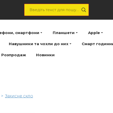
лефони, смартфони
Планшети
Apple
Навушники та чохли до них
Смарт годинн
Розпродаж
Новинки
Захисне скло