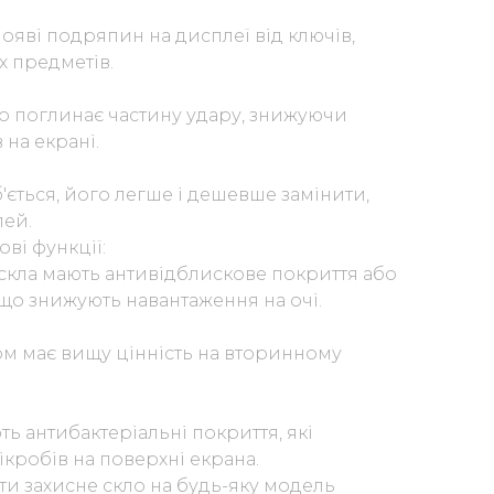
появі подряпин на дисплеї від ключів,
х предметів.
ло поглинає частину удару, знижуючи
 на екрані.
'ється, його легше і дешевше замінити,
лей.
ові функції:
 скла мають антивідблискове покриття або
 що знижують навантаження на очі.
ом має вищу цінність на вторинному
ть антибактеріальні покриття, які
робів на поверхні екрана.
ти захисне скло на будь-яку модель