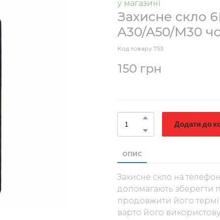
у магазині
Захисне скло 6D
A30/A50/M30 чо
Код товару 753
150 грн
Додати до к
ОПИС
Захисне скло на телефон
допомагають зберегти п
продовжити його термін
варто його використову