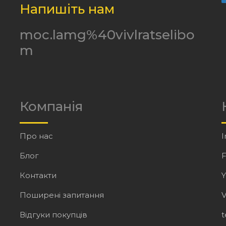
Напишіть нам
moc.lamg%40vivlratselibo
m
Компанія
Про нас
I
Блог
Контакти
Поширені запитання
V
Відгуки покупців
t