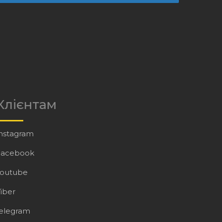
Клієнтам
nstagram
Facebook
Youtube
iber
elegram