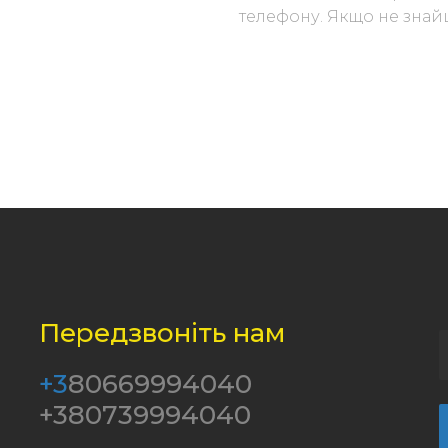
телефону. Якщо не знайш
Передзвоніть нам
+3
80669994040
+380739994040