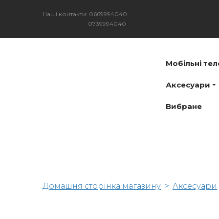
Наші контакти: 0669994040
0739994040
Мобільні те
Аксесуари
Вибране
Домашня сторінка магазину
Аксесуари