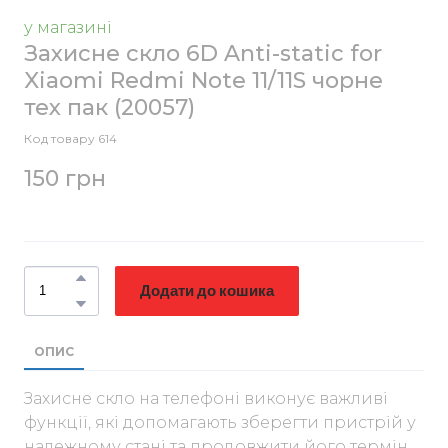
у магазині
Захисне скло 6D Anti-static for
Xiaomi Redmi Note 11/11S чорне
тех пак
(20057)
Код товару 614
150 грн
Додати до кошика
ОПИС
Захисне скло на телефоні виконує важливі
функції, які допомагають зберегти пристрій у
належному стані та продовжити його термін