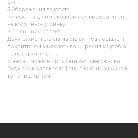
очі.
5. Збереження вартості:
Телефон із цілим екраном має вищу цінність
на вторинному ринку.
6. Гігієнічний аспект:
Деякі захисні стекла мають антибактеріальні
покриття, які знижують поширення мікробів
на поверхні екрана.
У нас ви можете придбати захисне скло на
будь-яку модель телефону. Якщо не знайшли,
то напишіть нам.