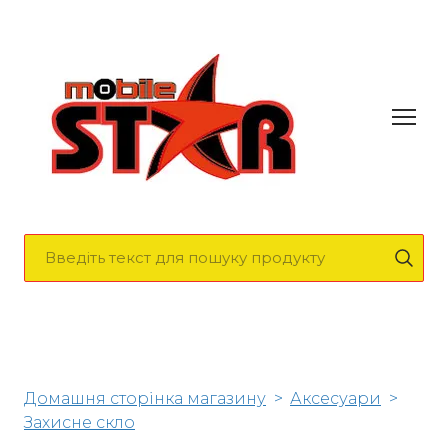
Домашня сторінка магазину
Аксесуари
Захисне скло