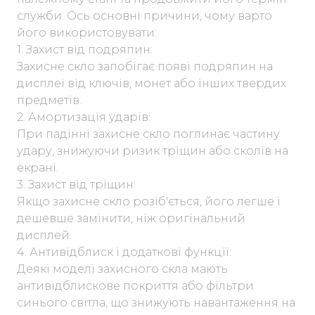
служби. Ось основні причини, чому варто
його використовувати:
1. Захист від подряпин:
Захисне скло запобігає появі подряпин на
дисплеї від ключів, монет або інших твердих
предметів.
2. Амортизація ударів:
При падінні захисне скло поглинає частину
удару, знижуючи ризик тріщин або сколів на
екрані.
3. Захист від тріщин:
Якщо захисне скло розіб'ється, його легше і
дешевше замінити, ніж оригінальний
дисплей.
4. Антивідблиск і додаткові функції:
Деякі моделі захисного скла мають
антивідблискове покриття або фільтри
синього світла, що знижують навантаження на