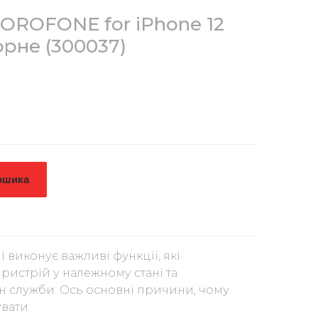
BOROFONE for iPhone 12
чорне
(300037)
ошика
і виконує важливі функції, які
ристрій у належному стані та
 служби. Ось основні причини, чому
вати: