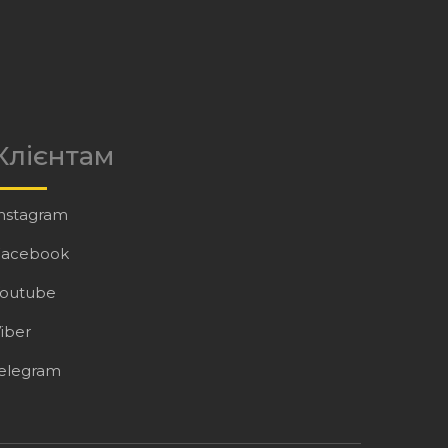
Клієнтам
nstagram
Facebook
Youtube
iber
elegram