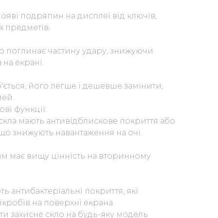
появі подряпин на дисплеї від ключів,
х предметів.
ло поглинає частину удару, знижуючи
 на екрані.
'ється, його легше і дешевше замінити,
лей.
ові функції:
 скла мають антивідблискове покриття або
 що знижують навантаження на очі.
ом має вищу цінність на вторинному
ть антибактеріальні покриття, які
робів на поверхні екрана.
ти захисне скло на будь-яку модель