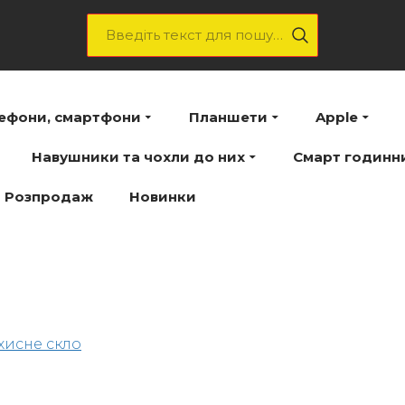
лефони, смартфони
Планшети
Apple
Навушники та чохли до них
Смарт годинн
Розпродаж
Новинки
хисне скло