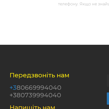
телефону. Якщо не знайш
Передзвоніть нам
+3
80669994040
+380739994040
Напишіть нам