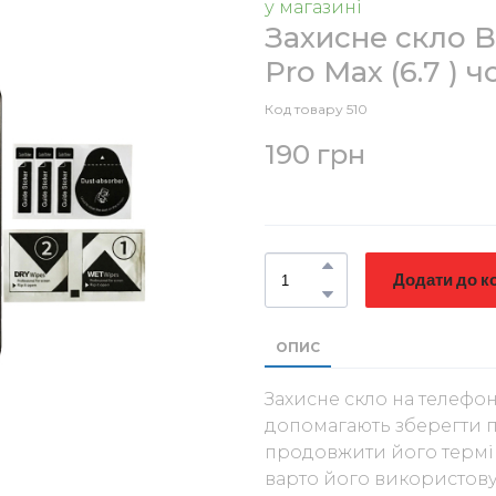
у магазині
Захисне скло 
Pro Max (6.7 ) 
Код товару 510
190 грн
Додати до к
ОПИС
Захисне скло на телефон
допомагають зберегти п
продовжити його термін
варто його використову