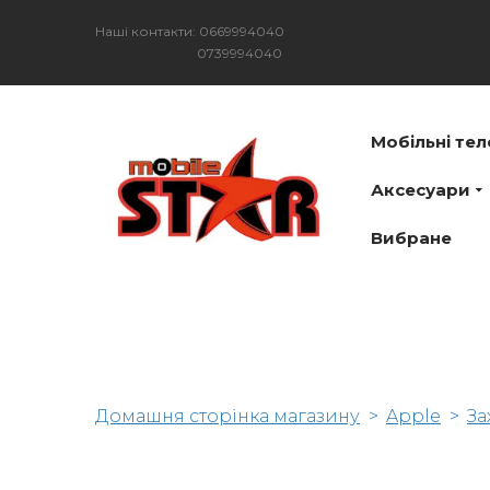
Наші контакти: 0669994040
0739994040
Мобільні те
Аксесуари
Вибране
Домашня сторінка магазину
Apple
За