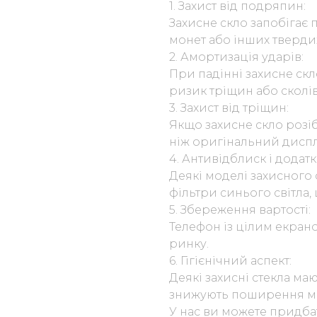
1. Захист від подряпин:
Захисне скло запобігає 
монет або інших тверди
2. Амортизація ударів:
При падінні захисне ск
ризик тріщин або сколів
3. Захист від тріщин:
Якщо захисне скло розіб
ніж оригінальний дисп
4. Антивідблиск і додатк
Деякі моделі захисного
фільтри синього світла,
5. Збереження вартості:
Телефон із цілим екран
ринку.
6. Гігієнічний аспект:
Деякі захисні стекла маю
знижують поширення мік
У нас ви можете придба