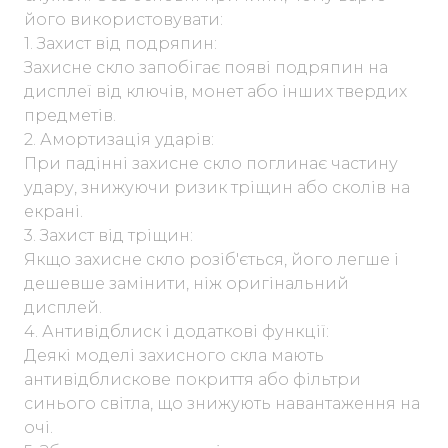
його використовувати:
1. Захист від подряпин:
Захисне скло запобігає появі подряпин на
дисплеї від ключів, монет або інших твердих
предметів.
2. Амортизація ударів:
При падінні захисне скло поглинає частину
удару, знижуючи ризик тріщин або сколів на
екрані.
3. Захист від тріщин:
Якщо захисне скло розіб'ється, його легше і
дешевше замінити, ніж оригінальний
дисплей.
4. Антивідблиск і додаткові функції:
Деякі моделі захисного скла мають
антивідблискове покриття або фільтри
синього світла, що знижують навантаження на
очі.