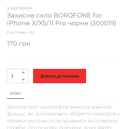
у магазині
Захисне скло BOROFONE for
iPhone X/XS/11 Pro чорне
(300019)
Код товару 492
170 грн
Додати до кошика
ОПИС
Захисне скло на телефоні виконує важливі
функції, які допомагають зберегти пристрій у
належному стані та продовжити його термін
служби. Ось основні причини, чому варто