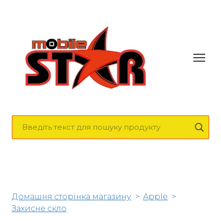
Домашня сторінка магазину
Apple
Захисне скло