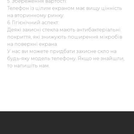
5. Збереження вартості:
Телефон із цілим екраном має вищу цінність
на вторинному ринку.
6. Гігієнічний аспект:
Деякі захисні стекла мають антибактеріальні
покриття, які знижують поширення мікробів
на поверхні екрана.
У нас ви можете придбати захисне скло на
будь-яку модель телефону. Якщо не знайшли,
то напишіть нам.