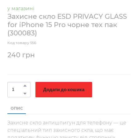
у магазині
Захисне скло ESD PRIVACY GLASS
for iPhone 15 Pro чорне тех пак
(300083)
Код товару 556
240 грн
Додати до кошика
ОПИС
Захисне скло антишпигун для телефону — це
спеціальний тип захисного скла, що має
додаткову функцію захисту від сторонніх