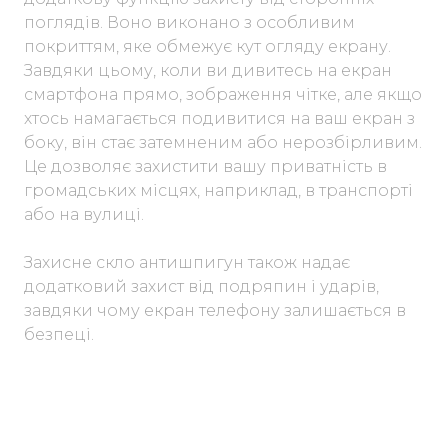
поглядів. Воно виконано з особливим
покриттям, яке обмежує кут огляду екрану.
Завдяки цьому, коли ви дивитесь на екран
смартфона прямо, зображення чітке, але якщо
хтось намагається подивитися на ваш екран з
боку, він стає затемненим або нерозбірливим.
Це дозволяє захистити вашу приватність в
громадських місцях, наприклад, в транспорті
або на вулиці.
Захисне скло антишпигун також надає
додатковий захист від подряпин і ударів,
завдяки чому екран телефону залишається в
безпеці.