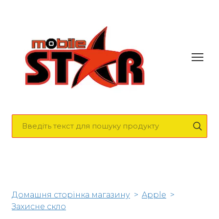
Домашня сторінка магазину
Apple
Захисне скло