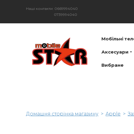
Наші контакти: 0669994040
0739994040
Мобільні те
Аксесуари
Вибране
Домашня сторінка магазину
Apple
За