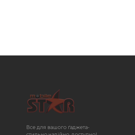
Все для вашого ґаджета-
стильно,надійно, доступно!