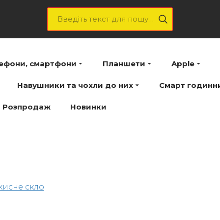
лефони, смартфони
Планшети
Apple
Навушники та чохли до них
Смарт годинн
Розпродаж
Новинки
хисне скло