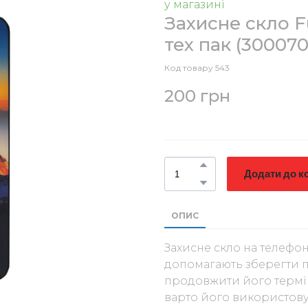
у магазині
Захисне скло Fu
тех пак
(300070
Код товару 543
200 грн
Додати до к
ОПИС
Захисне скло на телефон
допомагають зберегти п
продовжити його термін
варто його використову