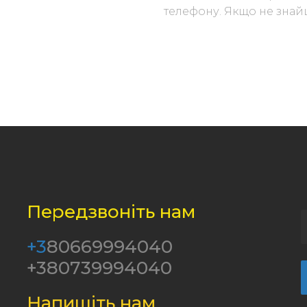
телефону. Якщо не знайш
Передзвоніть нам
+3
80669994040
+380739994040
Напишіть нам