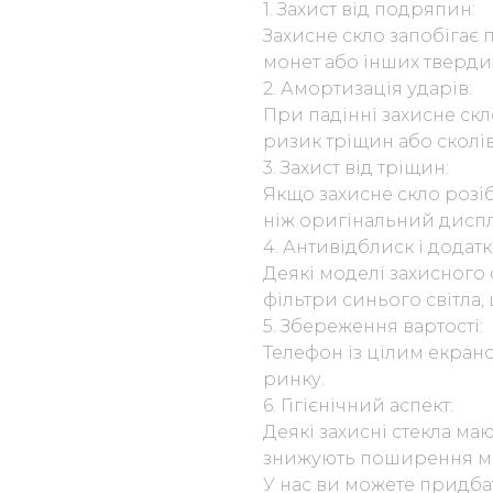
1. Захист від подряпин:
Захисне скло запобігає 
монет або інших тверди
2. Амортизація ударів:
При падінні захисне ск
ризик тріщин або сколів
3. Захист від тріщин:
Якщо захисне скло розіб
ніж оригінальний дисп
4. Антивідблиск і додатк
Деякі моделі захисного
фільтри синього світла,
5. Збереження вартості:
Телефон із цілим екран
ринку.
6. Гігієнічний аспект:
Деякі захисні стекла маю
знижують поширення мік
У нас ви можете придба