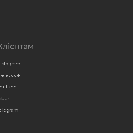
Клієнтам
nstagram
Facebook
Youtube
iber
elegram