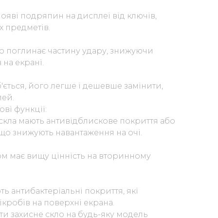
появі подряпин на дисплеї від ключів,
х предметів.
ло поглинає частину удару, знижуючи
 на екрані.
'ється, його легше і дешевше замінити,
лей.
ові функції:
 скла мають антивідблискове покриття або
 що знижують навантаження на очі.
ом має вищу цінність на вторинному
ть антибактеріальні покриття, які
робів на поверхні екрана.
ти захисне скло на будь-яку модель