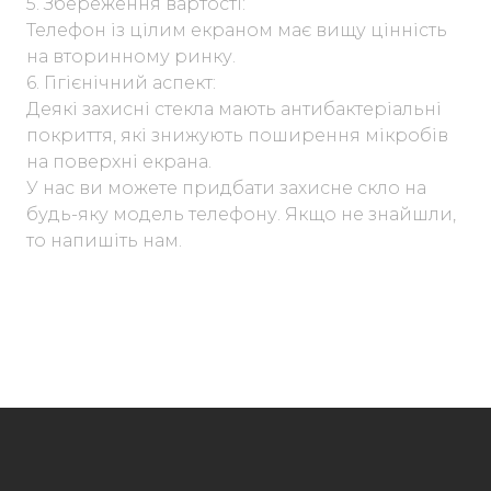
5. Збереження вартості:
Телефон із цілим екраном має вищу цінність
на вторинному ринку.
6. Гігієнічний аспект:
Деякі захисні стекла мають антибактеріальні
покриття, які знижують поширення мікробів
на поверхні екрана.
У нас ви можете придбати захисне скло на
будь-яку модель телефону. Якщо не знайшли,
то напишіть нам.