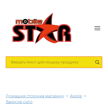
Домашня сторінка магазину
Apple
Захисне скло