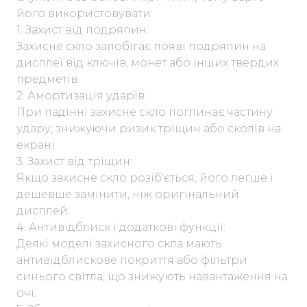
його використовувати:
1. Захист від подряпин:
Захисне скло запобігає появі подряпин на
дисплеї від ключів, монет або інших твердих
предметів.
2. Амортизація ударів:
При падінні захисне скло поглинає частину
удару, знижуючи ризик тріщин або сколів на
екрані.
3. Захист від тріщин:
Якщо захисне скло розіб'ється, його легше і
дешевше замінити, ніж оригінальний
дисплей.
4. Антивідблиск і додаткові функції:
Деякі моделі захисного скла мають
антивідблискове покриття або фільтри
синього світла, що знижують навантаження на
очі.