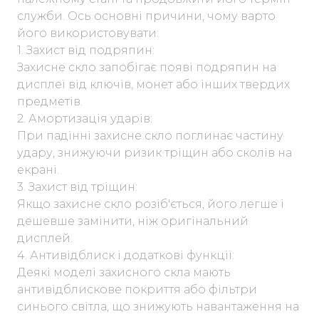
служби. Ось основні причини, чому варто
його використовувати:
1. Захист від подряпин:
Захисне скло запобігає появі подряпин на
дисплеї від ключів, монет або інших твердих
предметів.
2. Амортизація ударів:
При падінні захисне скло поглинає частину
удару, знижуючи ризик тріщин або сколів на
екрані.
3. Захист від тріщин:
Якщо захисне скло розіб'ється, його легше і
дешевше замінити, ніж оригінальний
дисплей.
4. Антивідблиск і додаткові функції:
Деякі моделі захисного скла мають
антивідблискове покриття або фільтри
синього світла, що знижують навантаження на