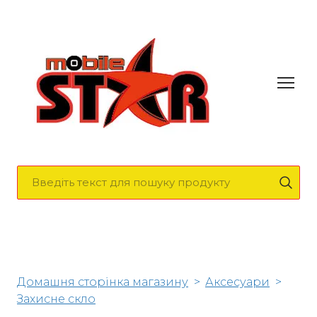
Домашня сторінка магазину
Аксесуари
Захисне скло