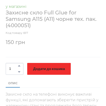
у магазині
Захисне скло Full Glue for
Samsung A115 (A11) чорне тех. пак.
(4000051)
Код товару 697
150 грн
Додати до кошика
ОПИС
Захисне скло на телефоні виконує важливі
функції, які допомагають зберегти пристрій у
належному стані та продовжити його термін