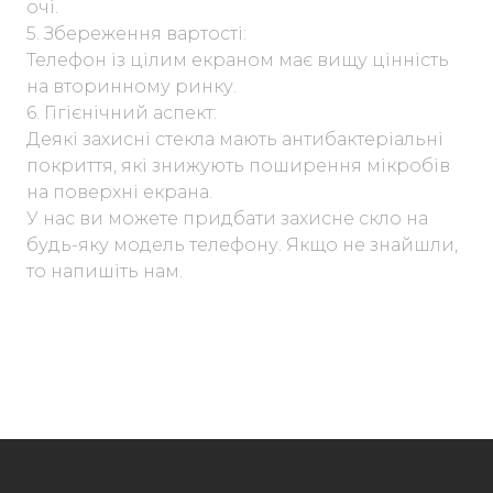
очі.
5. Збереження вартості:
Телефон із цілим екраном має вищу цінність
на вторинному ринку.
6. Гігієнічний аспект:
Деякі захисні стекла мають антибактеріальні
покриття, які знижують поширення мікробів
на поверхні екрана.
У нас ви можете придбати захисне скло на
будь-яку модель телефону. Якщо не знайшли,
то напишіть нам.