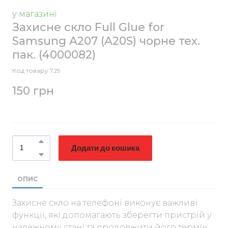
у магазині
Захисне скло Full Glue for
Samsung A207 (A20S) чорне тех.
пак.
(4000082)
Код товару 729
150 грн
Додати до кошика
ОПИС
Захисне скло на телефоні виконує важливі
функції, які допомагають зберегти пристрій у
належному стані та продовжити його термін