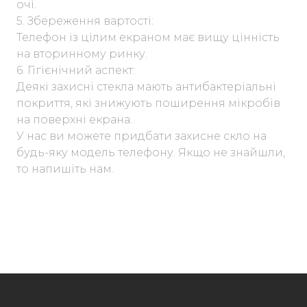
очі.
5. Збереження вартості:
Телефон із цілим екраном має вищу цінність
на вторинному ринку.
6. Гігієнічний аспект:
Деякі захисні стекла мають антибактеріальні
покриття, які знижують поширення мікробів
на поверхні екрана.
У нас ви можете придбати захисне скло на
будь-яку модель телефону. Якщо не знайшли,
то напишіть нам.