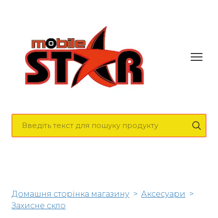
Домашня сторінка магазину
Аксесуари
Захисне скло