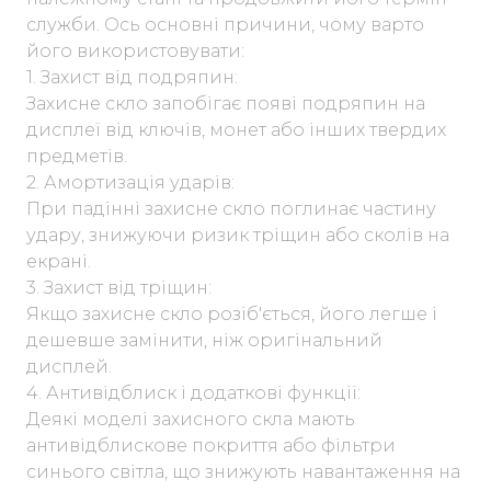
служби. Ось основні причини, чому варто
його використовувати:
1. Захист від подряпин:
Захисне скло запобігає появі подряпин на
дисплеї від ключів, монет або інших твердих
предметів.
2. Амортизація ударів:
При падінні захисне скло поглинає частину
удару, знижуючи ризик тріщин або сколів на
екрані.
3. Захист від тріщин:
Якщо захисне скло розіб'ється, його легше і
дешевше замінити, ніж оригінальний
дисплей.
4. Антивідблиск і додаткові функції:
Деякі моделі захисного скла мають
антивідблискове покриття або фільтри
синього світла, що знижують навантаження на