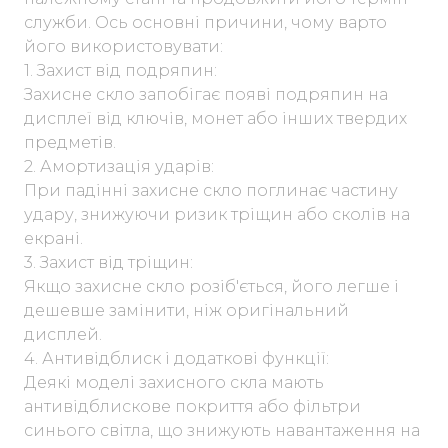
служби. Ось основні причини, чому варто
його використовувати:
1. Захист від подряпин:
Захисне скло запобігає появі подряпин на
дисплеї від ключів, монет або інших твердих
предметів.
2. Амортизація ударів:
При падінні захисне скло поглинає частину
удару, знижуючи ризик тріщин або сколів на
екрані.
3. Захист від тріщин:
Якщо захисне скло розіб'ється, його легше і
дешевше замінити, ніж оригінальний
дисплей.
4. Антивідблиск і додаткові функції:
Деякі моделі захисного скла мають
антивідблискове покриття або фільтри
синього світла, що знижують навантаження на