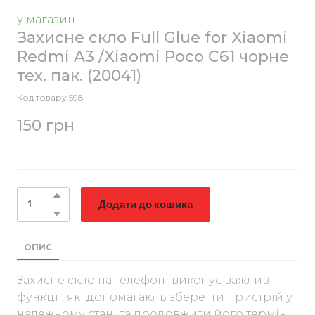
у магазині
Захисне скло Full Glue for Xiaomi
Redmi A3 /Xiaomi Poco C61 чорне
тех. пак.
(20041)
Код товару 598
150 грн
Додати до кошика
ОПИС
Захисне скло на телефоні виконує важливі
функції, які допомагають зберегти пристрій у
належному стані та продовжити його термін