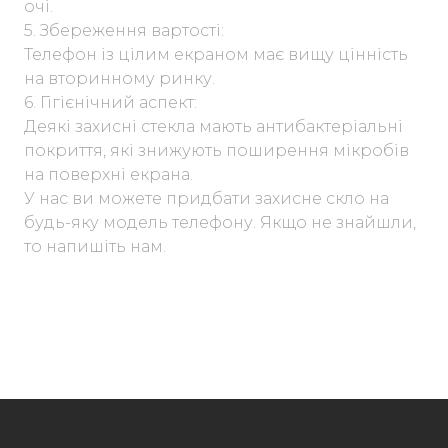
очі.
5. Збереження вартості:
Телефон із цілим екраном має вищу цінність
на вторинному ринку.
6. Гігієнічний аспект:
Деякі захисні стекла мають антибактеріальні
покриття, які знижують поширення мікробів
на поверхні екрана.
У нас ви можете придбати захисне скло на
будь-яку модель телефону. Якщо не знайшли,
то напишіть нам.