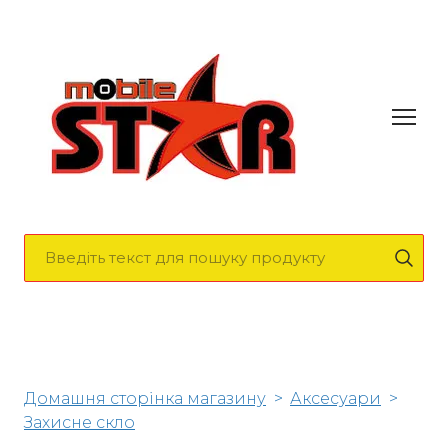
Домашня сторінка магазину
Аксесуари
Захисне скло