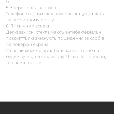
очі.
5. Збереження вартості:
Телефон із цілим екраном має вищу цінність
на вторинному ринку.
6. Гігієнічний аспект:
Деякі захисні стекла мають антибактеріальні
покриття, які знижують поширення мікробів
на поверхні екрана.
У нас ви можете придбати захисне скло на
будь-яку модель телефону. Якщо не знайшли,
то напишіть нам.