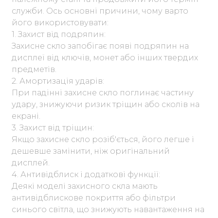
служби. Ось основні причини, чому варто
його використовувати:
1. Захист від подряпин:
Захисне скло запобігає появі подряпин на
дисплеї від ключів, монет або інших твердих
предметів.
2. Амортизація ударів:
При падінні захисне скло поглинає частину
удару, знижуючи ризик тріщин або сколів на
екрані.
3. Захист від тріщин:
Якщо захисне скло розіб'ється, його легше і
дешевше замінити, ніж оригінальний
дисплей.
4. Антивідблиск і додаткові функції:
Деякі моделі захисного скла мають
антивідблискове покриття або фільтри
синього світла, що знижують навантаження на