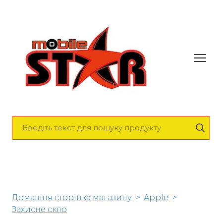
Домашня сторінка магазину
Apple
Захисне скло