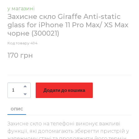
у магазині
Захисне скло Giraffe Anti-static
glass for iPhone 11 Pro Max/ XS Max
чорне
(300021)
Код товару 494
170 грн
Додати до кошика
ОПИС
Захисне скло на телефоні виконує важливі
функції, які допомагають зберегти пристрій у
належному стані та продовжити його термін