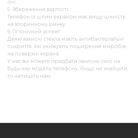
очі.
5. Збереження вартості:
Телефон із цілим екраном має вищу цінність
на вторинному ринку.
6. Гігієнічний аспект:
Деякі захисні стекла мають антибактеріальні
покриття, які знижують поширення мікробів
на поверхні екрана.
У нас ви можете придбати захисне скло на
будь-яку модель телефону. Якщо не знайшли,
то напишіть нам.