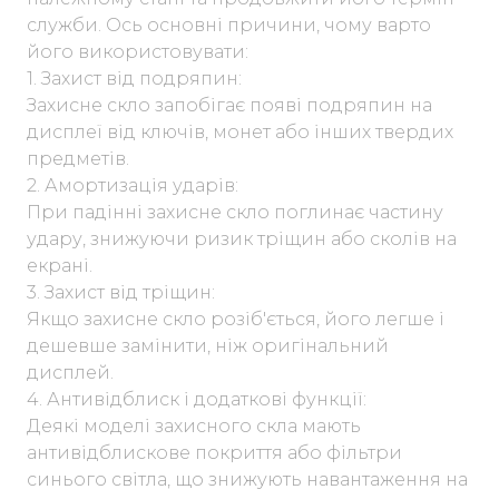
служби. Ось основні причини, чому варто
його використовувати:
1. Захист від подряпин:
Захисне скло запобігає появі подряпин на
дисплеї від ключів, монет або інших твердих
предметів.
2. Амортизація ударів:
При падінні захисне скло поглинає частину
удару, знижуючи ризик тріщин або сколів на
екрані.
3. Захист від тріщин:
Якщо захисне скло розіб'ється, його легше і
дешевше замінити, ніж оригінальний
дисплей.
4. Антивідблиск і додаткові функції:
Деякі моделі захисного скла мають
антивідблискове покриття або фільтри
синього світла, що знижують навантаження на