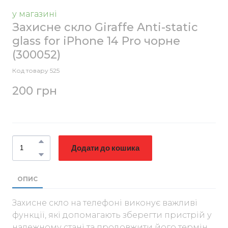
у магазині
Захисне скло Giraffe Anti-static
glass for iPhone 14 Pro чорне
(300052)
Код товару 525
200 грн
Додати до кошика
ОПИС
Захисне скло на телефоні виконує важливі
функції, які допомагають зберегти пристрій у
належному стані та продовжити його термін