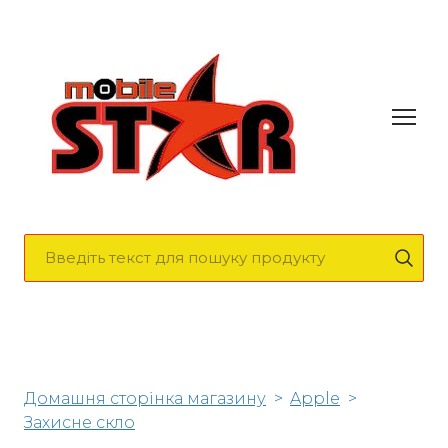
Домашня сторінка магазину
Apple
Захисне скло